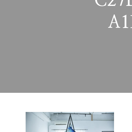
C27
A1