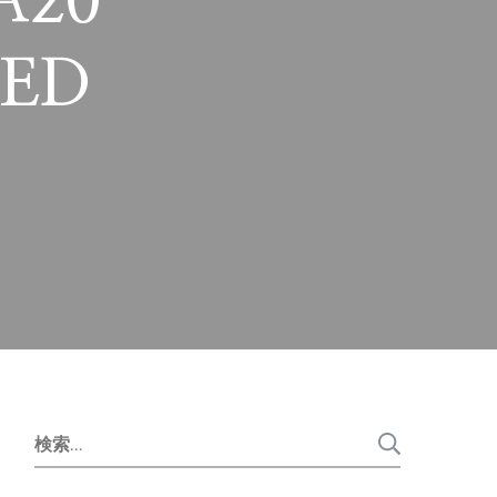
A20-
9ED
検
索: