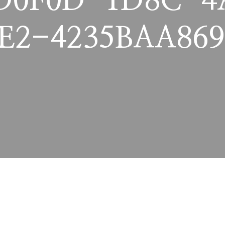
D0F0D-1D8C-4
E2-4235BAA86