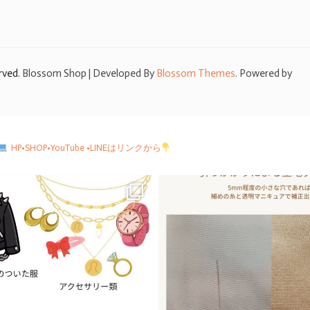
erved.
Blossom Shop | Developed By
Blossom Themes
. Powered by
HP•SHOP•YouTube •LINEはリンクから