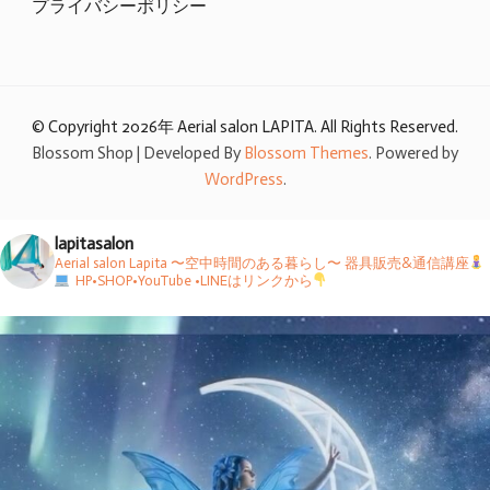
プライバシーポリシー
© Copyright 2026年
Aerial salon LAPITA
. All Rights Reserved.
Blossom Shop | Developed By
Blossom Themes
. Powered by
WordPress
.
lapitasalon
Aerial salon Lapita 〜空中時間のある暮らし〜
器具販売&通信講座
HP•SHOP•YouTube •LINEはリンクから