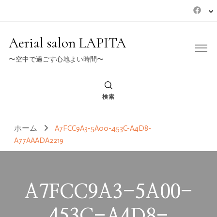
Aerial salon LAPITA
〜空中で過ごす心地よい時間〜
検索
ホーム
A7FCC9A3-5A00-453C-A4D8-
A77AAADA2219
A7FCC9A3-5A00-
453C-A4D8-