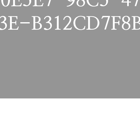
0E5E7-98C5-4
3E-B312CD7F8