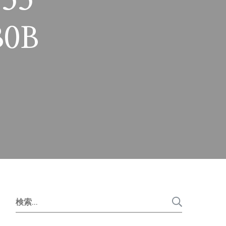
755-
B0B
検
索: