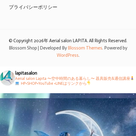
プライバシーポリシー
© Copyright 2026年
Aerial salon LAPITA
. All Rights Reserved.
Blossom Shop | Developed By
Blossom Themes
. Powered by
WordPress
.
lapitasalon
Aerial salon Lapita 〜空中時間のある暮らし〜
器具販売&通信講座
HP•SHOP•YouTube •LINEはリンクから