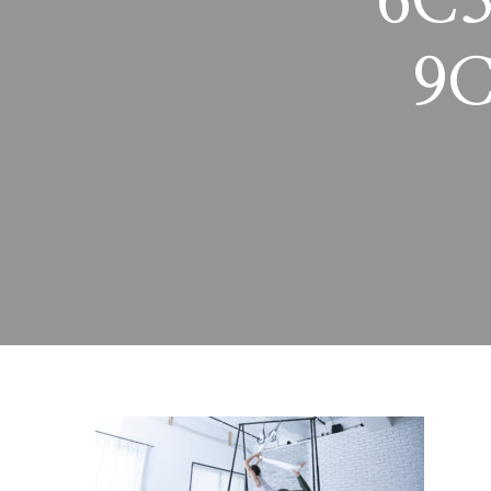
6C3
9C