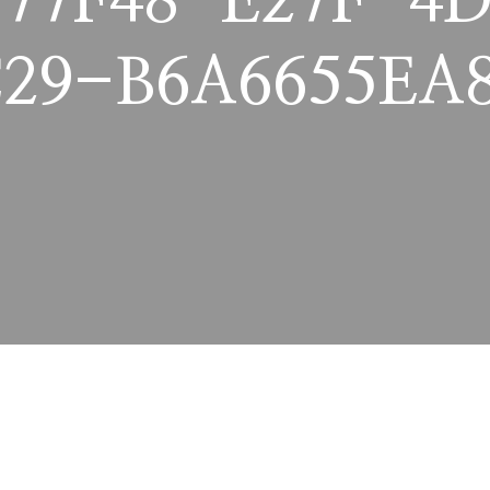
77F48-E27F-4
29-B6A6655EA