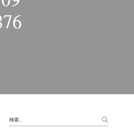
D09-
876
検
索: