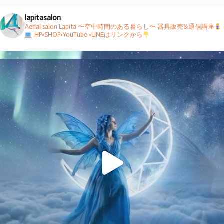
lapitasalon
Aerial salon Lapita 〜空中時間のある暮らし〜
器具販売&通信講座
HP•SHOP•YouTube •LINEはリンクから